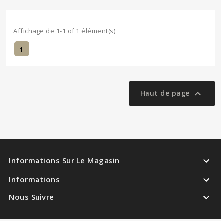
Affichage de 1-1 of 1 élément(s)
1

Haut de page

Informations Sur Le Magasin

Informations

Nous Suivre