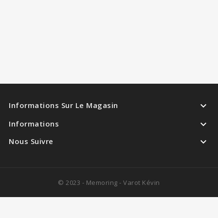

Informations Sur Le Magasin

Informations

Nous Suivre
© 2023 - Memoring - Varot Kévin