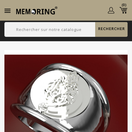
(0)

RECHERCHER