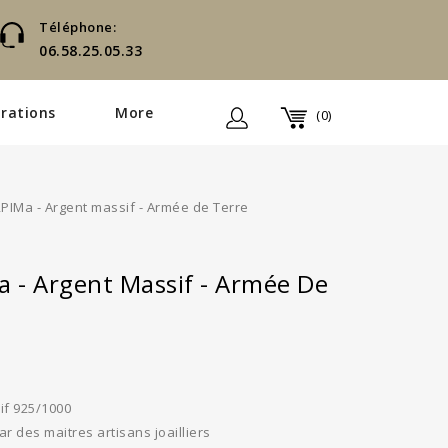
Téléphone:
06.58.25.05.33
rations
More
(0)
PIMa - Argent massif - Armée de Terre
 - Argent Massif - Armée De
if 925/1000
ar des maitres artisans joailliers