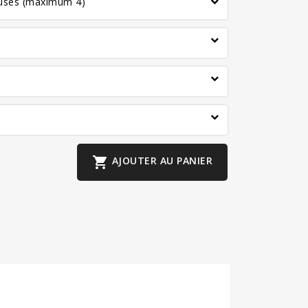
euses (maximum 4)

AJOUTER AU PANIER