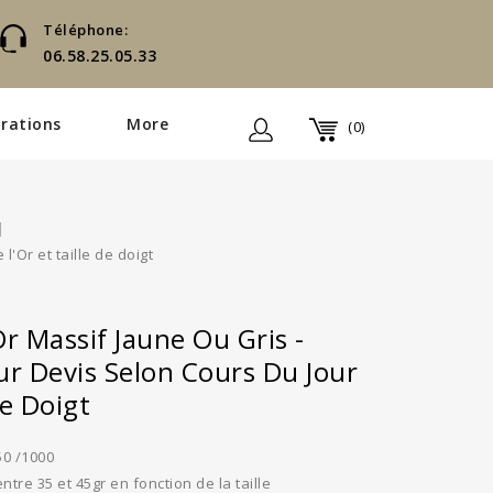
Téléphone:
06.58.25.05.33
rations
More
(0)
'Or et taille de doigt
r Massif Jaune Ou Gris -
r Devis Selon Cours Du Jour
De Doigt
50 /1000
ntre 35 et 45gr en fonction de la taille