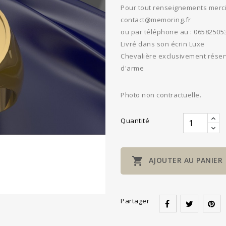
Pour tout renseignements merci 
contact@memoring.fr
ou par téléphone au : 06582505
Livré dans son écrin Luxe
Chevalière exclusivement réserv
d'arme
Photo non contractuelle.
Quantité

AJOUTER AU PANIER
Partager