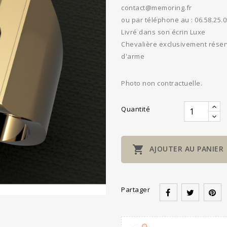
contact@memoring.fr
ou par téléphone au : 06.58.25.0
Livré dans son écrin Luxe
Chevalière exclusivement réserv
d'arme
Photo non contractuelle.
Quantité

AJOUTER AU PANIER
Partager