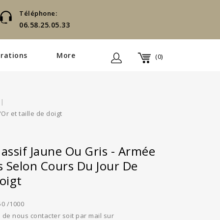
Téléphone:
06.58.25.05.33
rations
More
(0)
r et taille de doigt
assif Jaune Ou Gris - Armée
s Selon Cours Du Jour De
Doigt
50 /1000
de nous contacter soit par mail sur