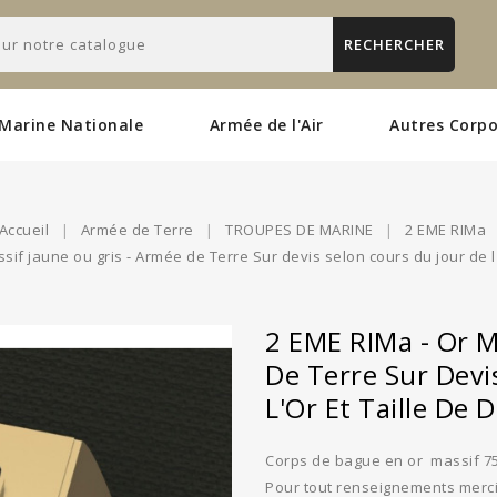
RECHERCHER
Marine Nationale
Armée de l'Air
Autres Corpo
Accueil
Armée de Terre
TROUPES DE MARINE
2 EME RIMa
sif jaune ou gris - Armée de Terre Sur devis selon cours du jour de l'O
2 EME RIMa - Or M
De Terre Sur Devi
L'Or Et Taille De 
Corps de bague en or massif 7
Pour tout renseignements merci 