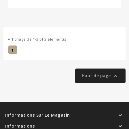
Affichage de 1-3 of 3 élément(s)
1

Haut de page

Informations Sur Le Magasin

Informations