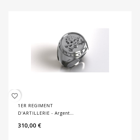
favorite_border
1ER REGIMENT
D'ARTILLERIE - Argent
Massif - Armée De Terre
310,00 €