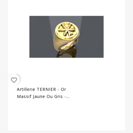
favorite_border
Artillerie TERNIER - Or
Massif Jaune Ou Gris -
Armée De Terre Sur
Devis Selon Cours Du
Jour De...