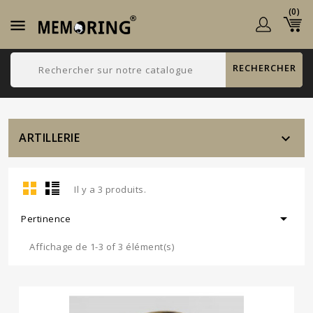
(0)

RECHERCHER
ARTILLERIE

Il y a 3 produits.

Pertinence
Affichage de 1-3 of 3 élément(s)