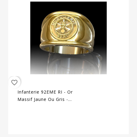
favorite_border
Infanterie 92EME RI - Or
Massif Jaune Ou Gris -
Armée De Terre Sur
Devis Selon Cours Du
Jour De...