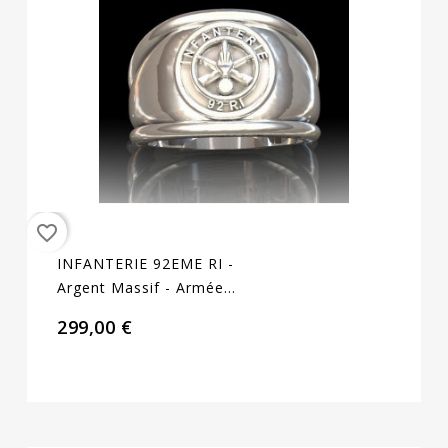
favorite_border
INFANTERIE 92EME RI -
Argent Massif - Armée
De Terre
299,00 €