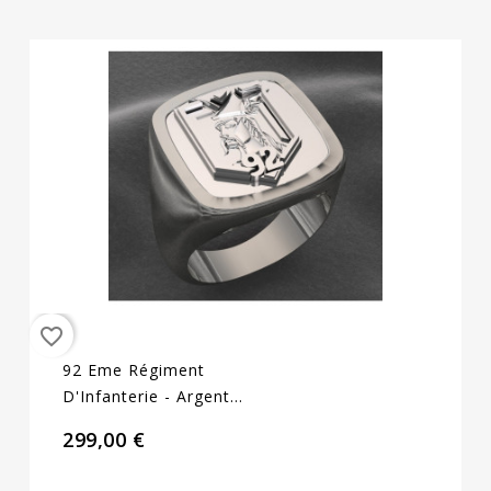
favorite_border
92 Eme Régiment
D'Infanterie - Argent
Massif - Armée De Terre
299,00 €