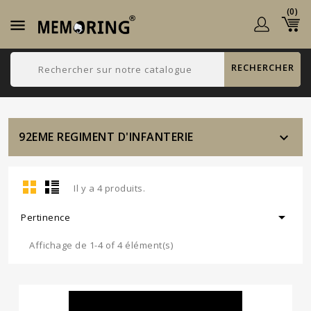
(0)

RECHERCHER
92EME REGIMENT D'INFANTERIE

Il y a 4 produits.

Pertinence
Affichage de 1-4 of 4 élément(s)