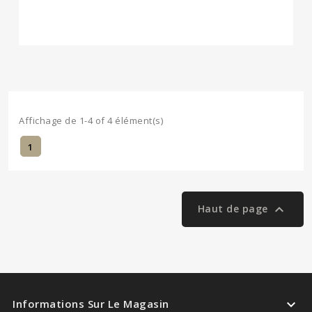
Selon Cours Du...
Affichage de 1-4 of 4 élément(s)
1

Haut de page

Informations Sur Le Magasin