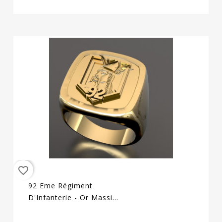
favorite_border
92 Eme Régiment
D'Infanterie - Or Massif
Jaune Ou Gris - Armée
De Terre Sur Devis