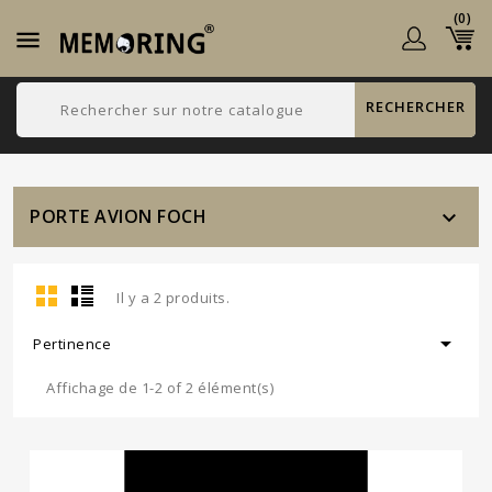
(0)

RECHERCHER
PORTE AVION FOCH

Il y a 2 produits.

Pertinence
Affichage de 1-2 of 2 élément(s)