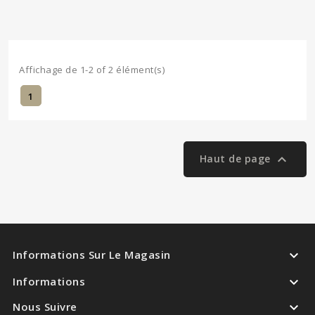
Affichage de 1-2 of 2 élément(s)
1

Haut de page

Informations Sur Le Magasin

Informations

Nous Suivre