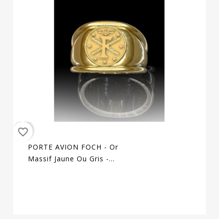
favorite_border
PORTE AVION FOCH - Or
Massif Jaune Ou Gris -
Selon Cours Du Jour De
L'Or Et Taille De Doigt