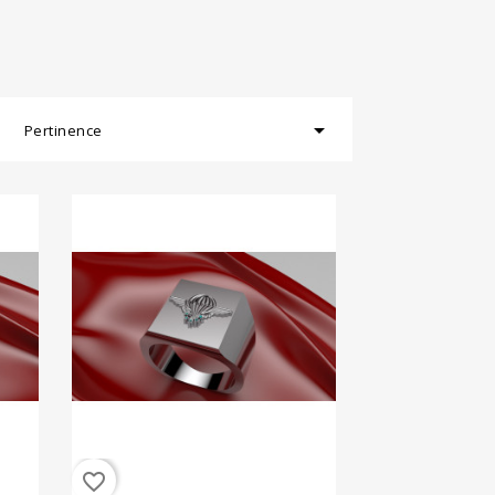

Pertinence
favorite_border