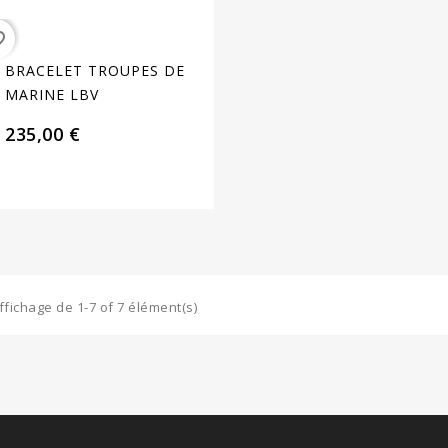
order
BRACELET TROUPES DE
MARINE LBV
235,00 €
ffichage de 1-7 of 7 élément(s)