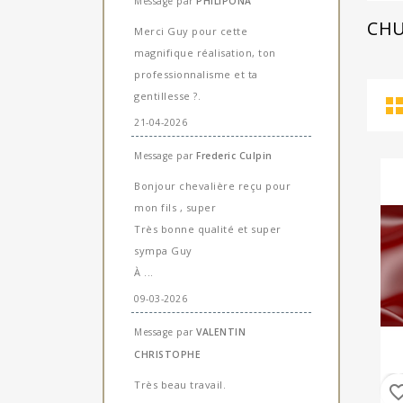
Message par
PHILIPONA
CHU
Merci Guy pour cette
magnifique réalisation, ton
professionnalisme et ta
gentillesse ?.
21-04-2026
Message par
Frederic Culpin
Bonjour chevalière reçu pour
mon fils , super
Très bonne qualité et super
sympa Guy
À ...
09-03-2026
Message par
VALENTIN
CHRISTOPHE
Très beau travail.
favorite_b