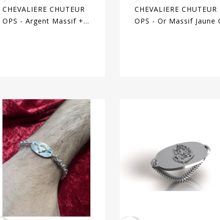
CHEVALIERE CHUTEUR
CHEVALIERE CHUTEUR
OPS - Argent Massif +
OPS - Or Massif Jaune
Plateau Or Massif 18
Gris - Sur Devis Selon
Carats - Armée De Terre
Cours Du Jour De L'Or E