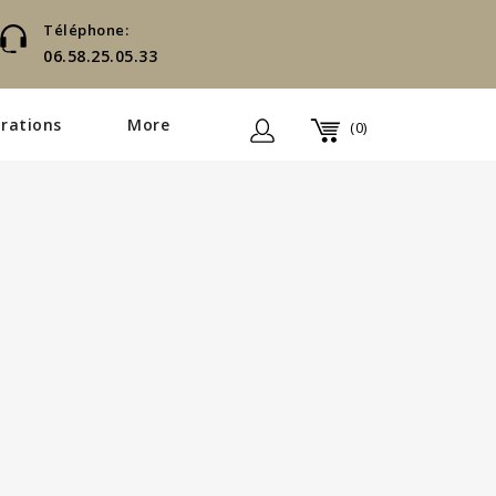
Téléphone:
06.58.25.05.33
rations
More
(0)