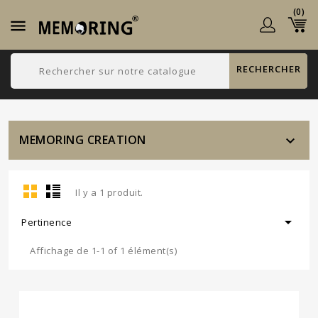
(0)

RECHERCHER
MEMORING CREATION

Il y a 1 produit.

Pertinence
Affichage de 1-1 of 1 élément(s)