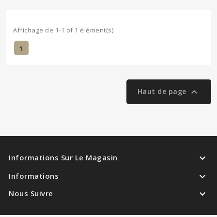
Affichage de 1-1 of 1 élément(s)
1

Haut de page

Informations Sur Le Magasin

Informations

Nous Suivre