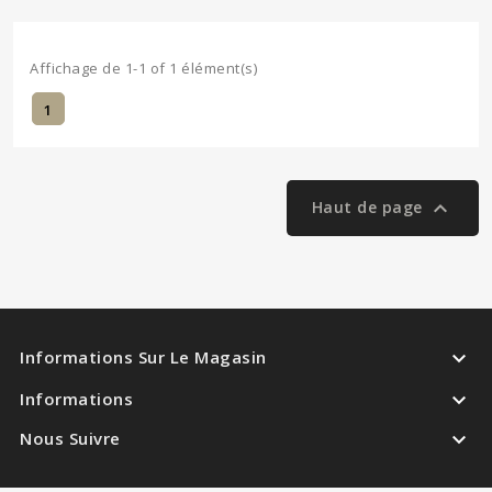
Affichage de 1-1 of 1 élément(s)
1

Haut de page

Informations Sur Le Magasin

Informations

Nous Suivre