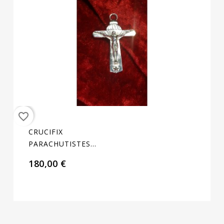
favorite_border
CRUCIFIX
PARACHUTISTES
FRANCAIS BREVET DE
180,00 €
BASE