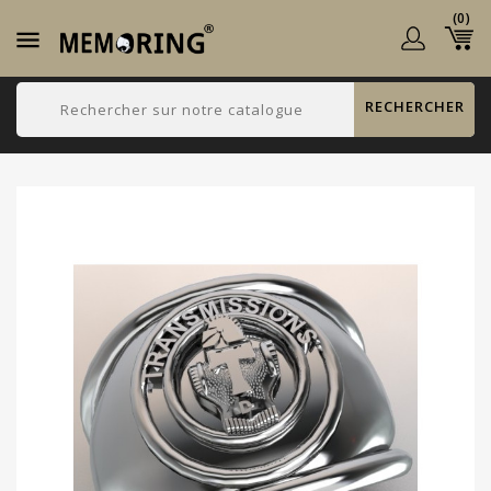
(0)

RECHERCHER