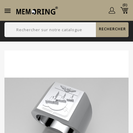
(0)

RECHERCHER