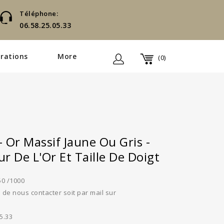
Téléphone:
06.58.25.05.33
rations
More
(0)
 Or Massif Jaune Ou Gris -
r De L'Or Et Taille De Doigt
50 /1000
de nous contacter soit par mail sur
5.33