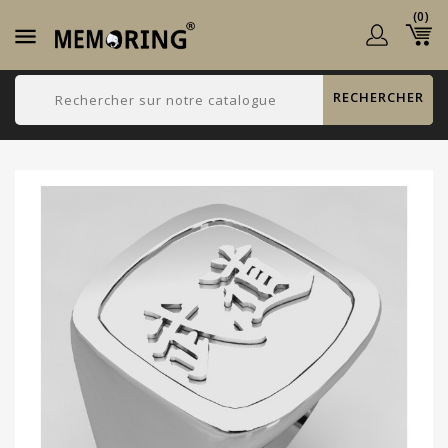
(0)

RECHERCHER