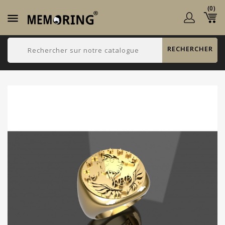
(0)

RECHERCHER