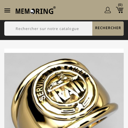
(0)

RECHERCHER